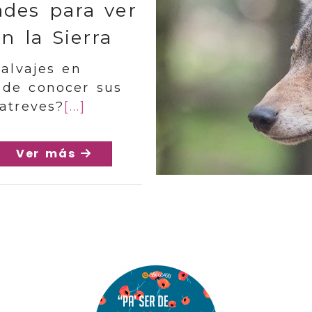
ades para ver
n la Sierra
salvajes en
 de conocer sus
atreves?
[...]
Ver más