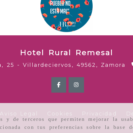
Hotel Rural Remesal
a, 25 -
Villardeciervos,
49562,
Zamora
Aviso Legal
Cookies
Privacidad
D
as y de terceros que permiten mejorar la usab
cionada con tus preferencias sobre la base d