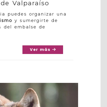
 de Valparaíso
cia puedes organizar una
üismo
y sumergirte de
s del embalse de
Ver más