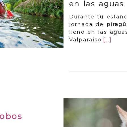
en las aguas
Durante tu estan
jornada de
pirag
lleno en las agua
Valparaíso.
[...]
lobos