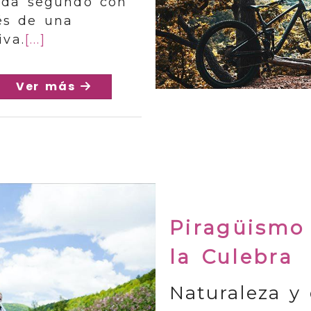
ada segundo con
és de una
iva.
[...]
Ver más
Piragüismo 
la Culebra
Naturaleza y