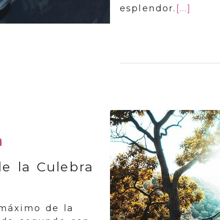
esplendor.
[...]
a
de la Culebra
 máximo de la